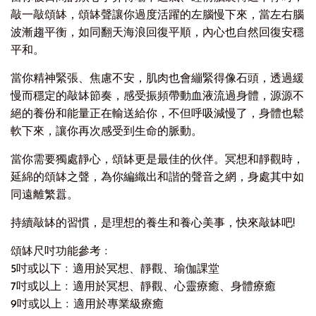
敲一敲頌缽，頌缽聲讓你過度活躍的左腦慢下來，當左右腦
波漸趨平衡，如同翻天海浪回復平順，內心也自然回復安穩
平和。
當你精神緊張、焦慮不安，肌肉也會繃緊得像石頭，透過緩
慢而穩定的敲缽節奏，感受振頻帶動血液流過身體，源源不
絕的養份和能量正在輸送給你，不但呼吸減慢了，身體也鬆
軟下來，讓你再次感受到生命的脈動。
當你需要獨處靜心，頌缽更是最佳的伙伴。冥想和靜觀時，
延綿的頌缽之聲，為你編織出和諧的聲音之網，身處其中如
同遠離繁囂。
持續敲缽的習慣，是理想的養生和養心美事，快來敲缽吧!
頌缽尺吋功能參考﹕
5吋或以下﹕適用於冥想、靜觀、瑜伽課堂
7吋或以上﹕適用於冥想、靜觀、心靈療癒、身體療癒
9吋或以上﹕適用於專業級療癒