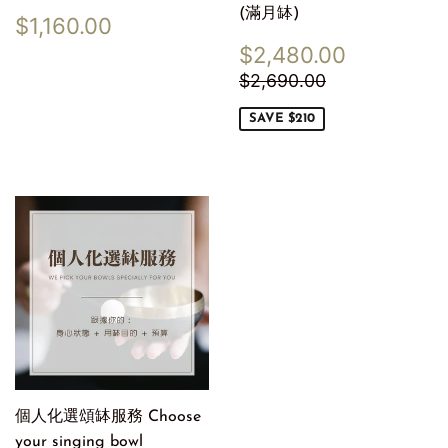
(滿月缽)
Regular
$1,160.00
$1,160.00
price
Sale
$2,480
$2,480.00
price
Regular price
$2,690.00
$2,690.00
SAVE $210
個人化選頌缽服務 Choose
your singing bowl