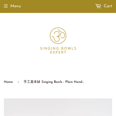
Menu
Cart
›
Home
手工基本缽 Singing Bowls - Plain Handmade 5.3"-6" (13.5cm-15cm)