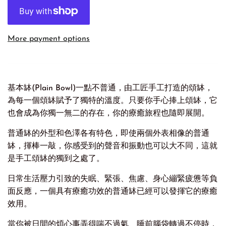
More payment options
基本缽(Plain Bowl)一點不普通，由工匠手工打造的頌缽，
為每一個頌缽賦予了獨特的溫度。只要你手心捧上頌缽，它
也會成為你獨一無二的存在，你的療癒旅程也隨即展開。
普通缽的外型和色澤各有特色，即使兩個外表相像的普通
缽，揮棒一敲，你感受到的聲音和振動也可以大不同，這就
是手工頌缽的獨到之處了。
日常生活壓力引致的失眠、緊張、焦慮、身心繃緊疲憊等負
面反應，一個具有療癒功效的普通缽已經可以發揮它的療癒
效用。
當你被日間的煩心事弄得喘不過氣、睡前腦袋轉過不停時，