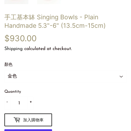
手工基本缽 Singing Bowls - Plain
Handmade 5.3"-6" (13.5cm-15cm)
$930.00
$930.00
Shipping
calculated at checkout.
顏色
Quantity
-
+
加入購物車