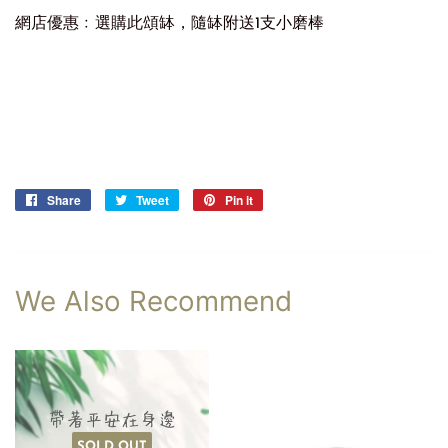
網店優惠﹕選購此頌缽，隨缽附送1支小磨棒
Share
Share
Tweet
Tweet
Pin it
Pin
on
on
on
Facebook
Twitter
Pinterest
We Also Recommend
SOLD OUT