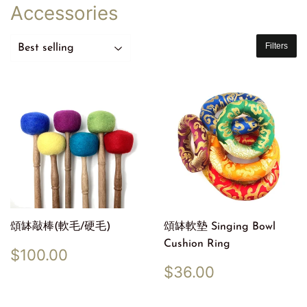
Accessories
Filters
頌缽敲棒(軟毛/硬毛)
頌缽軟墊 Singing Bowl
Cushion Ring
Regular
$100.00
$100.00
price
Regular
$36.00
$36.00
price