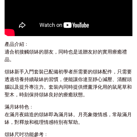
產品介紹﹕
適合初接觸頌缽的朋友，同時也是送贈友好的實用療癒禮
品。
頌缽新手入門套裝已配備初學者所需要的頌缽配件，
只需要
透過培養持續敲缽的習慣，便能讓你達至靜心減壓、
清醒頭
腦以及提升專注力。
套裝內同時提供煙薰淨化用的鼠尾草和
聖木，
時刻保持頌缽良好的療癒狀態。
滿月缽特色﹕
在滿月夜鑄造的頌缽即為滿月缽。月亮象徵情感，常敲滿月
缽，
對釋放和梳理情感特別有幫助。
頌缽尺吋功能參考﹕