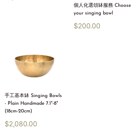
price
個人化選頌缽服務 Choose
your singing bowl
Regular
$200.00
$200.00
price
手工基本缽 Singing Bowls
- Plain Handmade 7.1"-8"
(18cm-20cm)
Regular
$2,080.00
$2,080.00
price