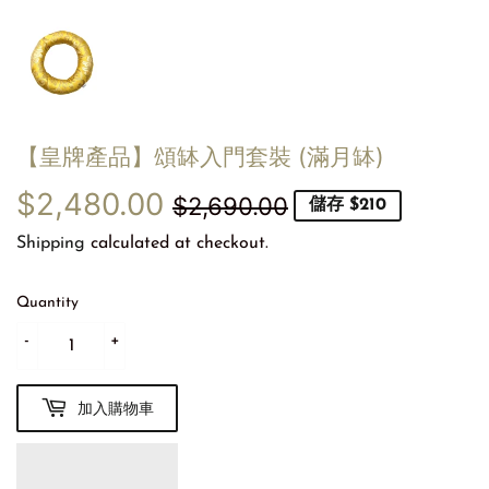
【皇牌產品】頌缽入門套裝 (滿月缽)
$2,480.00
定
$2,690.00
售
$2,480.00
$2,690.00
儲存 $210
價
價
Shipping
calculated at checkout.
Quantity
-
+
加入購物車