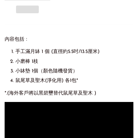
內容包括﹕
手工滿月缽 1 個 (直徑約5.5吋/13.5厘米)
小磨棒 1枝
小缽墊 1個（顏色隨機發貨）
鼠尾草及聖木(淨化用) 各1包*
*.(海外客戶將以黑碧壐替代鼠尾草及聖木 )