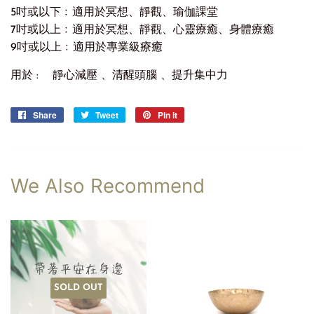
5吋或以下﹕適用於冥想、靜觀、瑜伽課堂
7吋或以上﹕適用於冥想、靜觀、心靈療癒、身體療癒
9吋或以上﹕適用於專業級療癒
用於 : 靜心減壓 、清醒頭腦 、提升集中力
Share
Share
Tweet
Tweet
Pin it
Pin
on
on
on
Facebook
Twitter
Pinterest
We Also Recommend
SOLD OUT