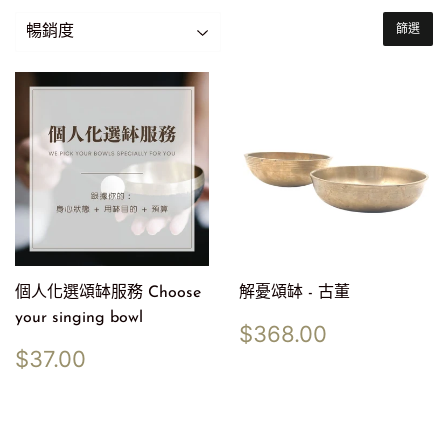
篩選
個人化選頌缽服務 Choose
解憂頌缽 - 古董
your singing bowl
定
$368.00
$368.00
價
定
$37.00
$37.00
價