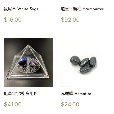
鼠尾草 White Sage
能量平衡柱 Harmonizer
定
$16.00
定
$92.00
$16.00
$92.00
價
價
能量金字塔-多用途
赤鐵礦 Hematite
定
$41.00
定
$24.00
$41.00
$24.00
價
價