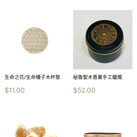
生命之花/生命種子木杯墊
秘魯聖木香薰手工蠟燭
定
$11.00
定
$52.00
$11.00
$52.00
價
價