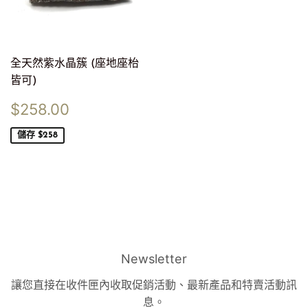
全天然紫水晶簇 (座地座枱
皆可)
售
$258.00
$258.00
價
儲存 $258
Newsletter
讓您直接在收件匣內收取促銷活動、最新產品和特賣活動訊
息。