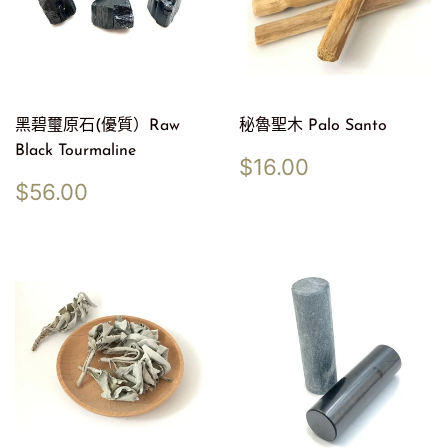
黑碧璽原石(優質）Raw
秘魯聖木 Palo Santo
Black Tourmaline
定
$16.00
$16.00
價
定
$56.00
$56.00
價