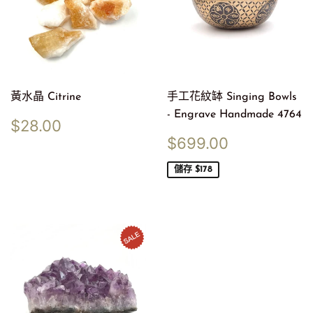
黃水晶 Citrine
手工花紋缽 Singing Bowls
- Engrave Handmade 4764
定
$28.00
$28.00
價
售
$699.00
$699.00
價
儲存 $178