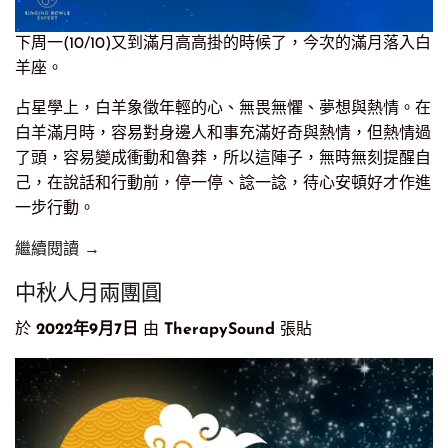
下周一(10/10)又到滿月高高掛的時候了，今次的滿月落入白
羊座。
占星學上，白羊象徵年輕的心、無畏無懼、夢想與熱情。在
白羊滿月時，容易對身邊人和事充滿好奇與熱情，但熱情過
了頭，容易變成衝動和魯莽，所以這陣子，無時無刻提醒自
己，在說話和行動前，停一停、諗一諗，待心安頓好才作進
一步行動。
繼續閱讀 →
中秋人月兩團圓
於
2022年9月7日
由
TherapySound
張貼