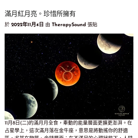
滿月紅月亮。珍惜所擁有
於
2022年11月4日
由
TherapySound
張貼
11月8日(二)的滿月月全食，牽動的能量層面更擴更澎湃。在
占星學上，這次滿月落在金牛座，意思是將動搖你的舒適