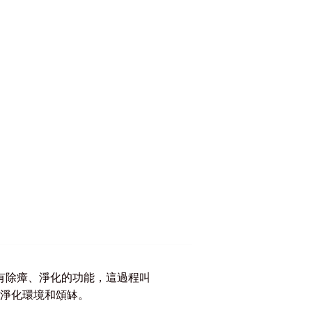
有除瘴、淨化的功能，這過程叫
用於淨化環境和頌缽。