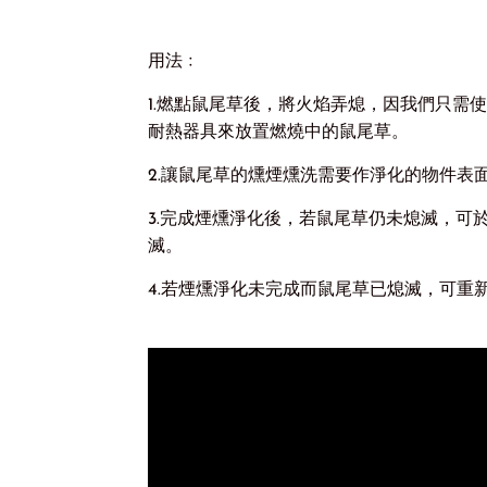
用法﹕
1.燃點鼠尾草後，將火焰弄熄，因我們只需
耐熱器具來放置燃燒中的鼠尾草。
2.讓鼠尾草的燻煙燻洗需要作淨化的物件表
3.完成煙燻淨化後，若鼠尾草仍未熄滅，可
滅。
4.若煙燻淨化未完成而鼠尾草已熄滅，可重