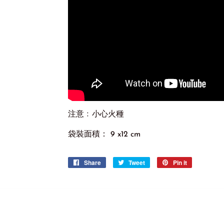
注意﹕小心火種
袋裝面積： 9 x12 cm
Share
Share
Tweet
Tweet
Pin it
Pin
on
on
on
Facebook
Twitter
Pinterest
d