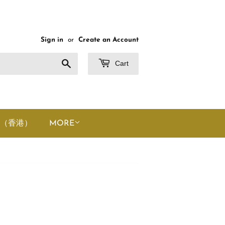
Sign in
or
Create an Account
Search
Cart
（香港）
MORE