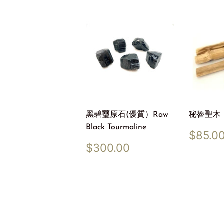
黑碧璽原石(優質）Raw
秘魯聖木 Pa
Black Tourmaline
Regu
$85.0
price
Regular
$300.00
$300.00
price