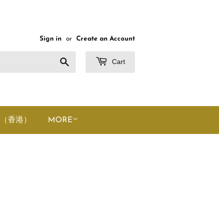
Sign in
or
Create an Account
Search
Cart
（香港）
MORE