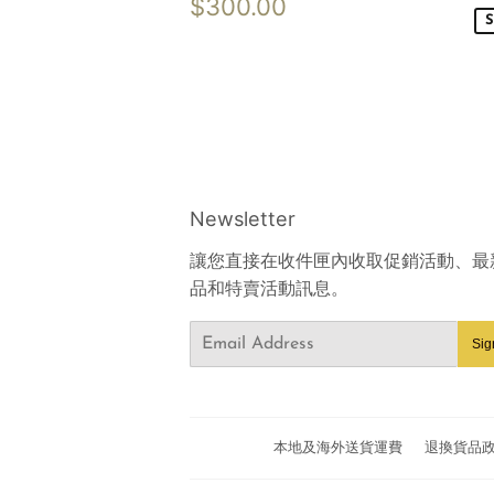
p
Regular
$300.00
$300.00
price
S
Newsletter
讓您直接在收件匣內收取促銷活動、最
品和特賣活動訊息。
Email
Sig
本地及海外送貨運費
退換貨品