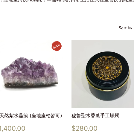
，經能量清洗和加能，準備為你的日常生活注入輕盈喜悅的能量
Sort by
天然紫水晶簇 (座地座枱皆可)
秘魯聖木香薰手工蠟燭
ale
$1,400.00
Regular
$280.00
1,400.00
$280.00