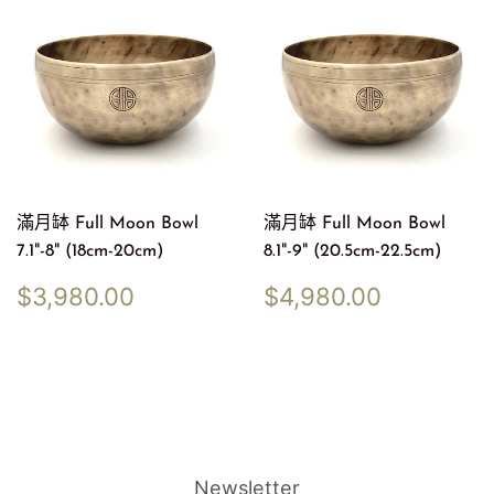
滿月缽 Full Moon Bowl
滿月缽 Full Moon Bowl
7.1"-8" (18cm-20cm)
8.1"-9" (20.5cm-22.5cm)
定
$3,980.00
定
$4,980
$3,980.00
$4,980.00
價
價
Newsletter