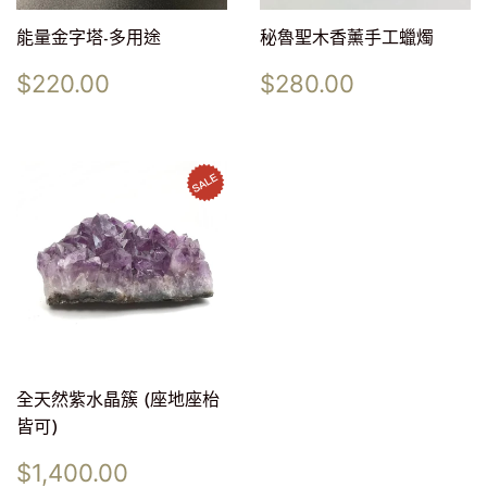
能量金字塔-多用途
秘魯聖木香薰手工蠟燭
定
$220.00
定
$280.00
$220.00
$280.00
價
價
全天然紫水晶簇 (座地座枱
皆可)
售
$1,400.00
$1,400.00