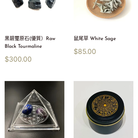
黑碧璽原石(優質）Raw
鼠尾草 White Sage
Black Tourmaline
定
$85.00
$85.00
價
定
$300.00
$300.00
價