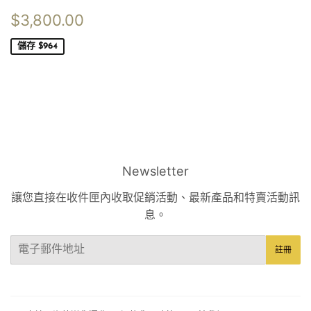
售
$3,800.00
$3,800.00
價
儲存 $964
Newsletter
讓您直接在收件匣內收取促銷活動、最新產品和特賣活動訊
息。
電
註冊
子
郵
件