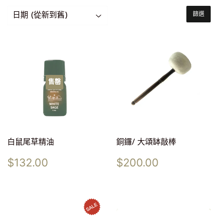
篩選
售罄
白鼠尾草精油
銅鑼/ 大頌缽敲棒
定
$132.00
定
$200.00
$132.00
$200.00
價
價